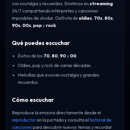
con nostalgia y recuerdos. Emitimos en
streaming
24/7 compartiendo intérpretes y canciones
imposibles de olvidar. Disfruta de
oldies
,
70s
,
80s
,
90s
,
00s
,
pop
y
rock
.
Qué puedes escuchar
Éxitos de los
70
,
80
,
90
y
00
.
Oldies, pop y rock de varias décadas.
Melodías que evocan nostalgia y grandes
recuerdos.
Cómo escuchar
Reproduce la emisora directamente desde el
reproductor
en la portada y consulta el
historial de
canciones
para descubrir nuevos temas y recordar